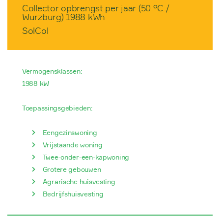
Collector opbrengst per jaar (50 °C /
Wurzburg) 1988 kWh
SolCol
Vermogensklassen:
1988 kW
Toepassingsgebieden:
Eengezinswoning
Vrijstaande woning
Twee-onder-een-kapwoning
Grotere gebouwen
Agrarische huisvesting
Bedrijfshuisvesting