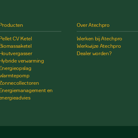
Producten
Over Atechpro
Pellet CV Ketel
Werken bij Atechpro
Biomassaketel
Werkwijze Atechpro
Houtvergasser
Dealer worden?
Hybride verwarming
Energieopslag
Warmtepomp
Zonnecollectoren
Energiemanagement en
energieadvies