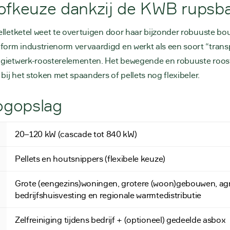
tofkeuze dankzij de KWB rupsb
lletketel weet te overtuigen door haar bijzonder robuuste bouw
orm industrienorm vervaardigd en werkt als een soort “tran
 gietwerk-roosterelementen. Het bewegende en robuuste roost
bij het stoken met spaanders of pellets nog flexibeler.
oogopslag
20–120 kW (cascade tot 840 kW)
Pellets en houtsnippers (flexibele keuze)
Grote (eengezins)woningen, grotere (woon)gebouwen, agr
bedrijfshuisvesting en regionale warmtedistributie
Zelfreiniging tijdens bedrijf + (optioneel) gedeelde asbox