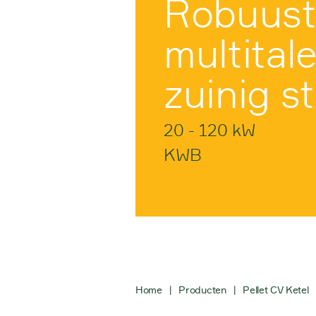
Robuus
multital
zuinig s
20 - 120 kW
KWB
Home
|
Producten
|
Pellet CV Ketel