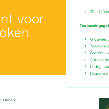
t
20 – 120 k
ent voor
Toepassingsge
token
Grote een
Twee-onde
Grotere (
Agrarische
Bedrijfshu
Regionale 
|
Multifire
M