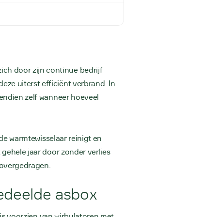
h door zijn continue bedrijf
ze uiterst efficiënt verbrand. In
ovendien zelf wanneer hoeveel
k de warmtewisselaar reinigt en
 gehele jaar door zonder verlies
 overgedragen.
gedeelde asbox
n is voorzien van wirbulatoren met