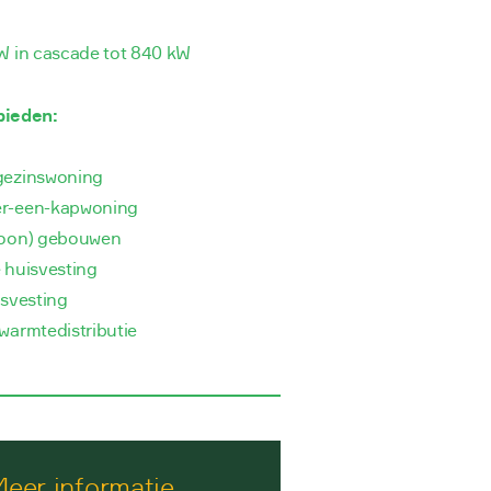
W in cascade tot 840 kW
bieden:
gezinswoning
r-een-kapwoning
woon) gebouwen
 huisvesting
isvesting
warmtedistributie
eer informatie