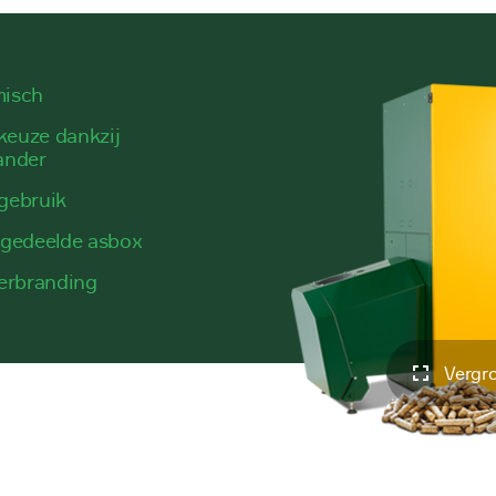
misch
keuze dankzij
ander
 gebruik
 gedeelde asbox
erbranding
Vergr