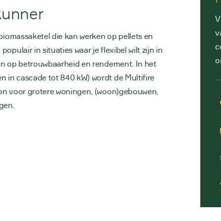
skunner
V
v
 biomassaketel die kan werken op pellets en
c
pulair in situaties waar je flexibel wilt zijn in
o
ren op betrouwbaarheid en rendement. In het
 in cascade tot 840 kW) wordt de Multifire
ron voor grotere woningen, (woon)gebouwen,
ngen.