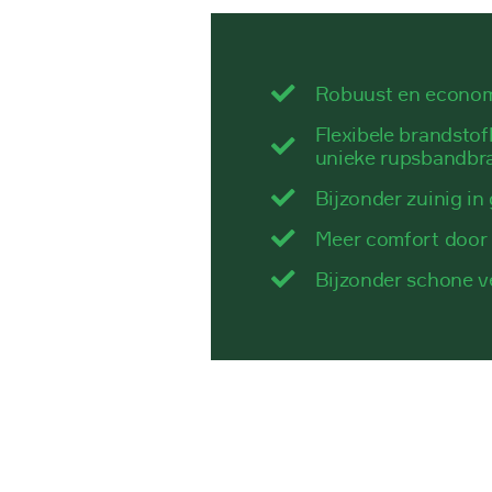
Robuust en econo
Flexibele brandstof
unieke rupsbandbr
Bijzonder zuinig in
Meer comfort door
Bijzonder schone v