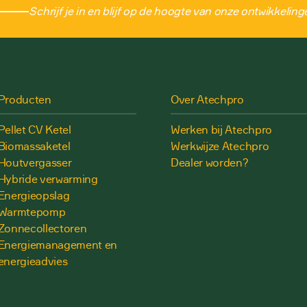
Schrijf je in en blijf op de hoogte van onze ontwikkeling
Producten
Over Atechpro
Pellet CV Ketel
Werken bij Atechpro
Biomassaketel
Werkwijze Atechpro
Houtvergasser
Dealer worden?
Hybride verwarming
Energieopslag
Warmtepomp
Zonnecollectoren
Energiemanagement en
energieadvies