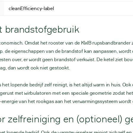
cleanEfficiency-label
nt brandstofgebruik
economisch. Omdat het rooster van de KWB rupsbandbrander zic
sp. de eigenschappen van de brandstof kan aanpassen, wordt de
esten over, er wordt geen brandstof verkwist. De ketel ziet b
raag, dan wordt ook niet gestookt.
het lopende bedrijf zelf reinigt, is het altijd warm in huis. Oo
uitgerust met wirbulatoren met een speciale geometrie zodat het
e-energie van het rookgas aan het verwarmingssysteem wordt
 zelfreiniging en (optioneel) 
s het lopende bedrijf. Ook de warmtewisselaar reinigt zichzelf e