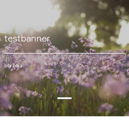
testbanner
bla blka